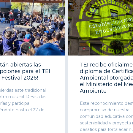
stán abiertas las
TEI recibe oficialm
ipciones para el TEI
diploma de Certific
 Festival 2026!
Ambiental otorgada
el Ministerio del Me
ierdas este tradicional
Ambiente
ro musical. Revisa las
ías y participa
Este reconocimiento dest
iéndote hasta el 27 de
compromiso de nuestra
comunidad educativa con
sostenibilidad y proyecta
desafíos para fortalecer n