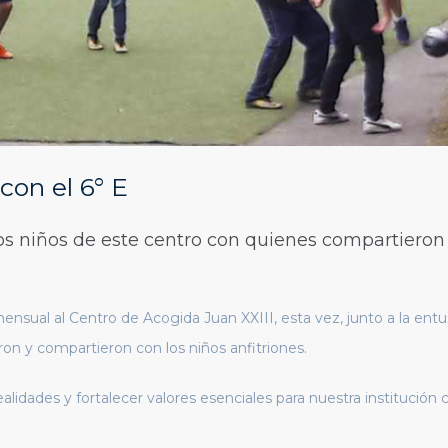
con el 6° E
os niños de este centro con quienes compartieron
ensual al Centro de Acogida Juan XXIII, esta vez, junto a la entus
ron y compartieron con los niños anfitriones.
realidades y fortalecer valores esenciales para nuestra institución