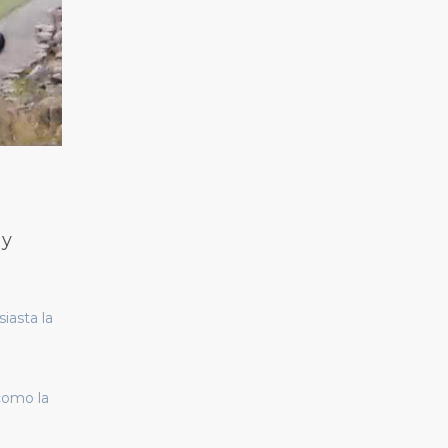
 y
iasta la
 como la