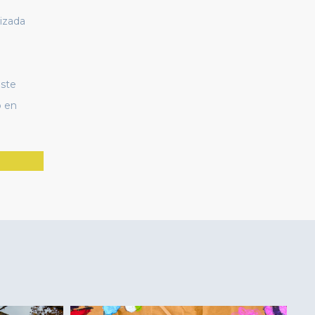
nizada
este
o en