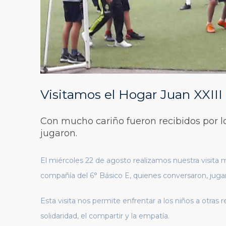
Visitamos el Hogar Juan XXIII 
Con mucho cariño fueron recibidos por l
jugaron.
El miércoles 22 de agosto realizamos nuestra visita m
compañía del 6° Básico E, quienes conversaron, juga
Esta visita nos permite enfrentar a los niños a otras 
solidaridad, el compartir y la empatía.