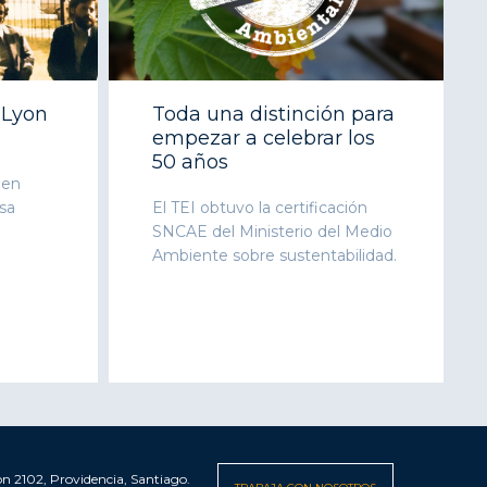
 Lyon
Toda una distinción para
empezar a celebrar los
50 años
 en
sa
El TEI obtuvo la certificación
SNCAE del Ministerio del Medio
Ambiente sobre sustentabilidad.
n 2102, Providencia, Santiago.