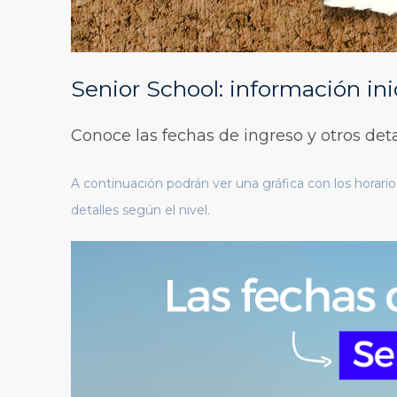
Senior School: información in
Conoce las fechas de ingreso y otros deta
A continuación podrán ver una gráfica con los horari
detalles según el nivel.