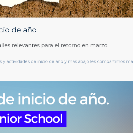
icio de año
lles relevantes para el retorno en marzo.
os y actividades de inicio de año y más abajo les compartimos m