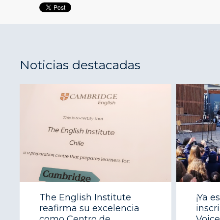
Noticias destacadas
The English Institute
¡Ya e
reafirma su excelencia
inscr
como Centro de
Voice