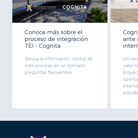
Conoce más sobre el
Cogni
proceso de integración
ante
TEI - Cognita
inter
Revisa la información central de
Un rec
este proceso en un formato
valor n
preguntas frecuentes.
proyec
oportu
interna
estudi