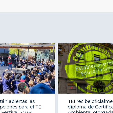
stán abiertas las
TEI recibe oficialm
ipciones para el TEI
diploma de Certific
 Festival 2026!
Ambiental otorgada