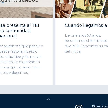
ta presenta al TEI
Cuando llegamos a
 su comunidad
nacional
De cara a los 50 años,
recordamos el momento
onocimiento que pone en
que el TEI encontró su ca
uestra historia, nuestro
definitiva.
to educativo y las nuevas
nidades de colaboración
cional que se abren para
antes y docentes.
Ricardo Lyo