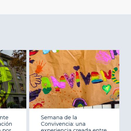
ente
Semana de la
ación
Convivencia: una
 por
experiencia creada entre