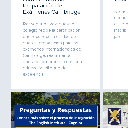
Preparación de
Exámenes Cambridge
No te p
encuent
Por segunda vez, nuestro
categor
colegio recibe la certificación
inscrib
que reconoce la calidad de
julio.
nuestra preparación para los
exámenes internacionales de
Cambridge, reafirmando
nuestro compromiso con una
educación bilingüe de
excelencia.