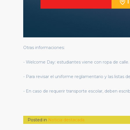
Otras informaciones:
- Welcome Day: estudiantes viene con ropa de calle
- Para revisar el uniforme reglamentario y las listas
- En caso de requerir transporte escolar, deben escrib
Posted in
Noticia destacada