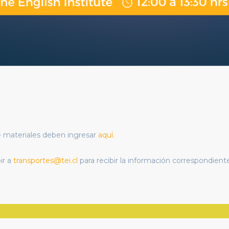
.
 de materiales deben ingresar
aquí.
ir a
transportes@tei.cl
para recibir la
información
correspondiente