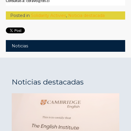
Consultas a:
cbravo@tei.cl
Posted in
Solidarity Activies
,
Noticia destacada
Noticias
Noticias destacadas