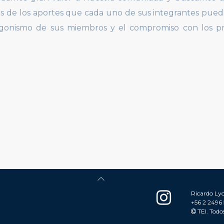
és de los aportes que cada uno de sus integrantes pued
tagonismo de sus miembros y el compromiso con los pri
.
Ricardo Lyo
+56 2 2496
TEI. Todo