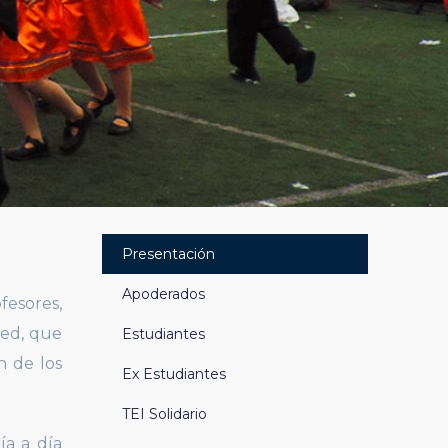
Presentación
Apoderados
fesores,
red, que
Estudiantes
n de los
Ex Estudiantes
TEI Solidario
ía a día