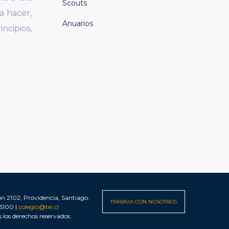
Scouts
a hacer,
Anuarios
ncipios,
n 2102, Providencia, Santiago.
TRABAJA CON NOSOTROS
 5100 |
colegio@tei.cl
s los derechos reservados.