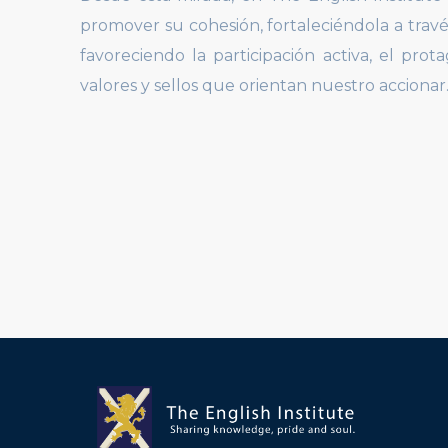
promover su cohesión, fortaleciéndola a trav
favoreciendo la participación activa, el pro
valores y sellos que orientan nuestro accionar